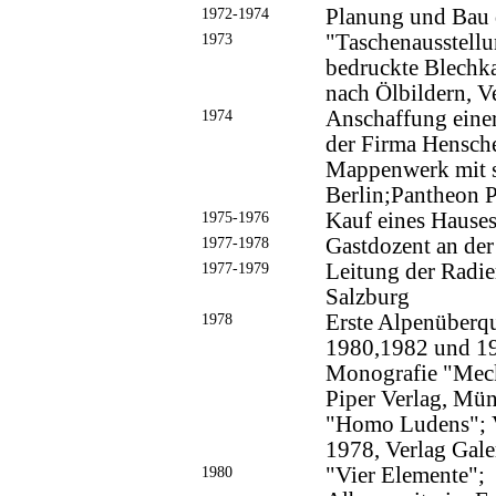
1972-1974
Planung und Bau 
1973
"Taschenausstellu
bedruckte Blechk
nach Ölbildern, 
1974
Anschaffung eine
der Firma Hensche
Mappenwerk mit s
Berlin;Pantheon P
1975-1976
Kauf eines Hause
1977-1978
Gastdozent an de
1977-1979
Leitung der Radie
Salzburg
1978
Erste Alpenüberqu
1980,1982 und 1
Monografie "Meck
Piper Verlag, Mü
"Homo Ludens"; V
1978, Verlag Galer
1980
"Vier Elemente";