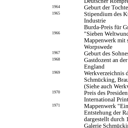
Deutscher Rompre
1964
Geburt der Tochte
1965
Stipendium des K
Industrie
Burda-Preis für 
1966
"Sieben Weltwund
Mappenwerk mit si
Worpswede
1967
Geburt des Sohne
1968
Gastdozent an der
England
1969
Werkverzeichnis 
Schmücking, Bra
(Siehe auch Werkv
1970
Preis des Preside
International Pri
1971
Mappenwerk "Ein
Entstehung der Ra
dargestellt durch
Galerie Schmücki