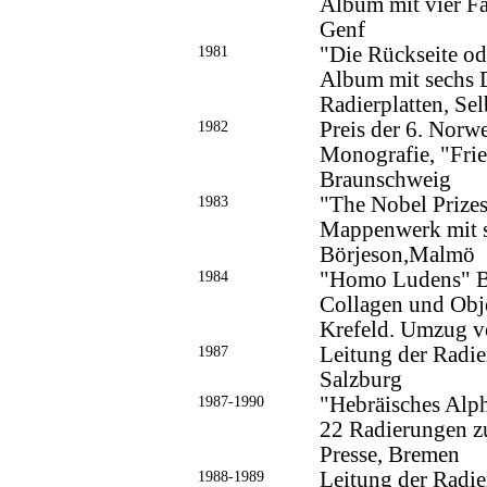
Album mit vier Fa
Genf
1981
"Die Rückseite od
Album mit sechs 
Radierplatten, Sel
1982
Preis der 6. Norwe
Monografie, "Fri
Braunschweig
1983
"The Nobel Prizes
Mappenwerk mit se
Börjeson,Malmö
1984
"Homo Ludens" B
Collagen und Obje
Krefeld. Umzug v
1987
Leitung der Radie
Salzburg
1987-1990
"Hebräisches Alph
22 Radierungen z
Presse, Bremen
1988-1989
Leitung der Radi