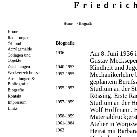
Friedri
Home
> Biografie
Home
Radierungen
Biografie
Öl- und
Acrylgemälde
1936
Am 8. Juni 1936 i
Collagen und
Gustav Meckseper
Objekte
Zeichnungen
1940-1957
Kindheit und Juge
Werkverzeichnisse
1952-1955
Mechanikerlehre 
Austellungen &
geplantem Berufs
Bibliografie
1955-1957
Studium an der St
Biografie
Rössing. Erste Ra
Kontakt
1957-1959
Studium an der Ho
Impressum
Links
Wolf Hoffmann. E
1958-1959
Materialdruck;ers
1961-1984
Atelier in Worps
1963
Heirat mit Barbar