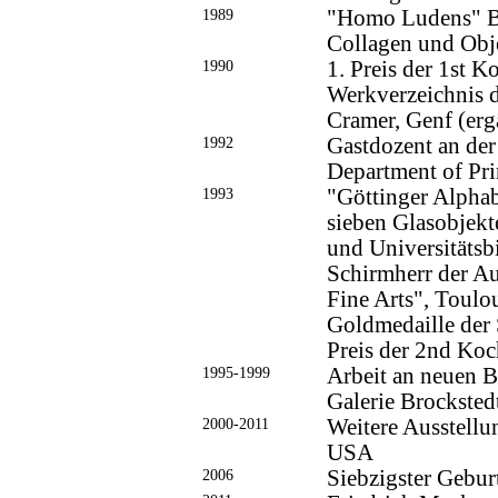
1989
"Homo Ludens" Ba
Collagen und Obje
1990
1. Preis der 1st K
Werkverzeichnis d
Cramer, Genf (erg
1992
Gastdozent an der
Department of Pr
1993
"Göttinger Alphab
sieben Glasobjekt
und Universitätsb
Schirmherr der Au
Fine Arts", Toulo
Goldmedaille der 
Preis der 2nd Koch
1995-1999
Arbeit an neuen Bi
Galerie Brockste
2000-2011
Weitere Ausstellu
USA
2006
Siebzigster Gebur