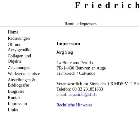
Friedri
Home
> Impressum
Home
Radierungen
Impressum
Öl- und
Acrylgemälde
Jörg Sieg
Collagen und
Objekte
La Butte aux Perdrix
Zeichnungen
FR-14430 Beuvron en Auge
Frankreich / Calvados
Werkverzeichnisse
Austellungen &
Verantwortlich im Sinne des § 6 MDStV: J. Si
Bibliografie
Telefon: 00 33 231851833
Biografie
email:
aquatinta@sfr.fr
Kontakt
Impressum
Rechtliche Hinweise
Links