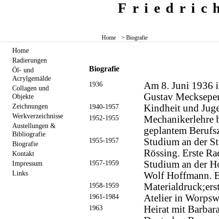
Friedri
Home
> Biografie
Home
Radierungen
Biografie
Öl- und
Acrylgemälde
1936
Am 8. Juni 1936 i
Collagen und
Gustav Meckseper
Objekte
Zeichnungen
1940-1957
Kindheit und Juge
Werkverzeichnisse
1952-1955
Mechanikerlehre 
Austellungen &
geplantem Berufs
Bibliografie
1955-1957
Studium an der St
Biografie
Rössing. Erste Ra
Kontakt
1957-1959
Studium an der Ho
Impressum
Links
Wolf Hoffmann. E
1958-1959
Materialdruck;ers
1961-1984
Atelier in Worps
1963
Heirat mit Barbar