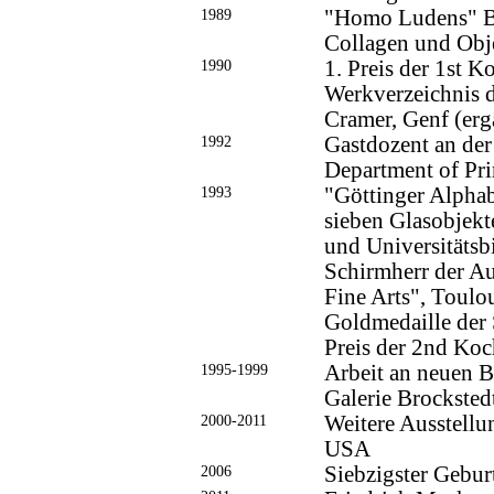
1989
"Homo Ludens" Ba
Collagen und Obje
1990
1. Preis der 1st K
Werkverzeichnis d
Cramer, Genf (erg
1992
Gastdozent an der
Department of Pr
1993
"Göttinger Alphab
sieben Glasobjekt
und Universitätsb
Schirmherr der Au
Fine Arts", Toulo
Goldmedaille der 
Preis der 2nd Koch
1995-1999
Arbeit an neuen Bi
Galerie Brockste
2000-2011
Weitere Ausstellu
USA
2006
Siebzigster Gebur