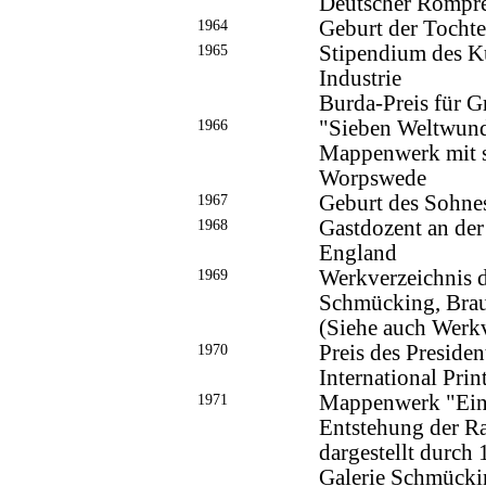
Deutscher Rompre
1964
Geburt der Tochte
1965
Stipendium des K
Industrie
Burda-Preis für 
1966
"Sieben Weltwund
Mappenwerk mit si
Worpswede
1967
Geburt des Sohne
1968
Gastdozent an der
England
1969
Werkverzeichnis 
Schmücking, Bra
(Siehe auch Werkv
1970
Preis des Preside
International Pri
1971
Mappenwerk "Ein
Entstehung der Ra
dargestellt durch
Galerie Schmücki