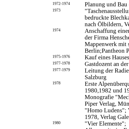
1972-1974
Planung und Bau 
1973
"Taschenausstellu
bedruckte Blechk
nach Ölbildern, 
1974
Anschaffung eine
der Firma Hensche
Mappenwerk mit s
Berlin;Pantheon P
1975-1976
Kauf eines Hause
1977-1978
Gastdozent an de
1977-1979
Leitung der Radie
Salzburg
1978
Erste Alpenüberqu
1980,1982 und 1
Monografie "Meck
Piper Verlag, Mü
"Homo Ludens"; V
1978, Verlag Galer
1980
"Vier Elemente";