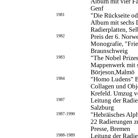
Album mit vier Fa
Genf
1981
"Die Rückseite od
Album mit sechs 
Radierplatten, Sel
1982
Preis der 6. Norwe
Monografie, "Fri
Braunschweig
1983
"The Nobel Prizes
Mappenwerk mit se
Börjeson,Malmö
1984
"Homo Ludens" B
Collagen und Obje
Krefeld. Umzug v
1987
Leitung der Radie
Salzburg
1987-1990
"Hebräisches Alph
22 Radierungen z
Presse, Bremen
1988-1989
Leitung der Radi