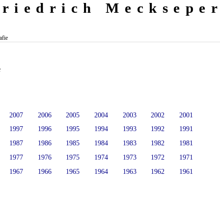
Friedrich Mecksepe
afie
e
2007
2006
2005
2004
2003
2002
2001
1997
1996
1995
1994
1993
1992
1991
1987
1986
1985
1984
1983
1982
1981
1977
1976
1975
1974
1973
1972
1971
1967
1966
1965
1964
1963
1962
1961