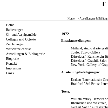
Home
> Austellungen & Bibliogr
Home
Radierungen
1972
Öl- und Acrylgemälde
Collagen und Objekte
Einzelausstellungen:
Zeichnungen
Mailand, studio d'arte graf
Werkverzeichnisse
Tokio, Tokyo Gallery
Austellungen & Bibliografie
Düsseldorf, Kunstverein fü
Biografie
Düsseldorf, Graphik Salon
Kontakt
New York, Gallery of Grap
Impressum
Ausstellungsbeteiligungen:
Links
Krakau "Internationale Gra
Bradford "3rd British Inter
Texte:
William Varley "Jenseits d
Rheinlande und Westfalen,
Gerhart Söhn "Zum graphis