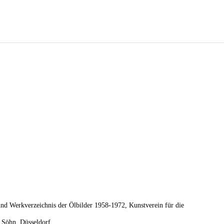
r
zum menü
zum inhalt
zum
stylswitcher
 und Werkverzeichnis der Ölbilder 1958-1972, Kunstverein für die
 Söhn, Düsseldorf.