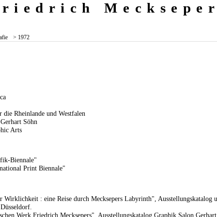
Friedrich Mecksepe
afie
> 1972
ica
r die Rheinlande und Westfalen
 Gerhart Söhn
hic Arts
fik-Biennale"
national Print Biennale"
er Wirklichkeit : eine Reise durch Mecksepers Labyrinth", Ausstellungskatalog
 Düsseldorf.
chen Werk Friedrich Mecksepers", Ausstellungskatalog Graphik Salon Gerhart