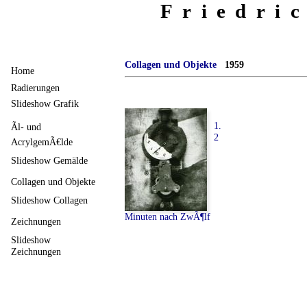
Friedri
Collagen und Objekte
1959
Home
Radierungen
Slideshow Grafik
1.
Ãl- und
2
AcrylgemÃ€lde
Slideshow Gemälde
Collagen und Objekte
Slideshow Collagen
Minuten nach ZwÃ¶lf
Zeichnungen
Slideshow
Zeichnungen