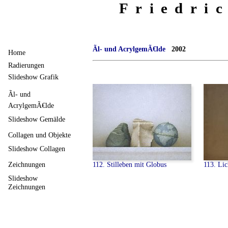
Friedri
Ãl- und AcrylgemÃ€lde
2002
Home
Radierungen
Slideshow Grafik
Ãl- und
AcrylgemÃ€lde
Slideshow Gemälde
Collagen und Objekte
Slideshow Collagen
112. Stilleben mit Globus
113. Li
Zeichnungen
Slideshow
Zeichnungen