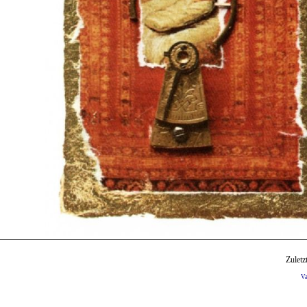
Zuletz
V