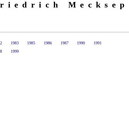
riedrich Mecksep
82
1983
1985
1986
1987
1990
1991
98
1999