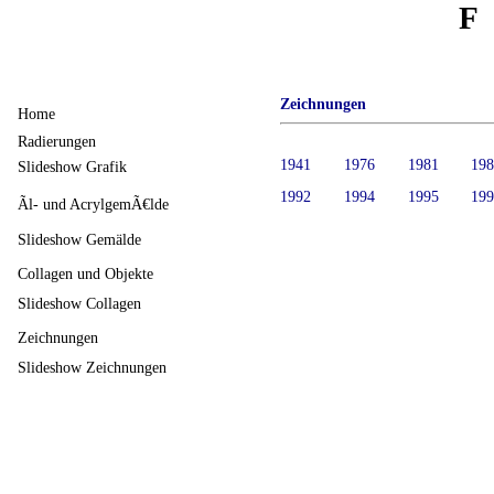
F
Zeichnungen
Home
Radierungen
1941
1976
1981
19
Slideshow Grafik
1992
1994
1995
19
Ãl- und AcrylgemÃ€lde
Slideshow Gemälde
Collagen und Objekte
Slideshow Collagen
Zeichnungen
Slideshow Zeichnungen