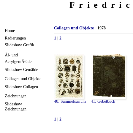
Friedri
Collagen und Objekte
1978
Home
1
|
2
|
Radierungen
Slideshow Grafik
Ãl- und
AcrylgemÃ€lde
Slideshow Gemälde
Collagen und Objekte
Slideshow Collagen
Zeichnungen
40. Sammelsurium
41. Gebetbuch
Slideshow
Zeichnungen
1
|
2
|