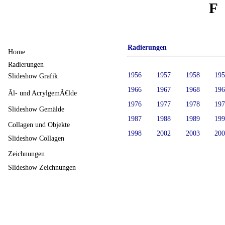
F
Radierungen
Home
Radierungen
1956
1957
1958
19
Slideshow Grafik
1966
1967
1968
19
Ãl- und AcrylgemÃ€lde
1976
1977
1978
19
Slideshow Gemälde
1987
1988
1989
19
Collagen und Objekte
1998
2002
2003
20
Slideshow Collagen
Zeichnungen
Slideshow Zeichnungen