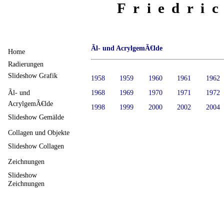
Friedri
Ãl- und AcrylgemÃ€lde
Home
Radierungen
Slideshow Grafik
1958
1959
1960
1961
1962
Ãl- und
1968
1969
1970
1971
1972
AcrylgemÃ€lde
1998
1999
2000
2002
2004
Slideshow Gemälde
Collagen und Objekte
Slideshow Collagen
Zeichnungen
Slideshow
Zeichnungen