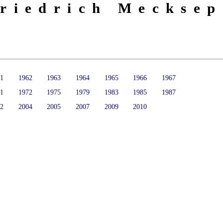
riedrich Mecksep
61
1962
1963
1964
1965
1966
1967
71
1972
1975
1979
1983
1985
1987
02
2004
2005
2007
2009
2010