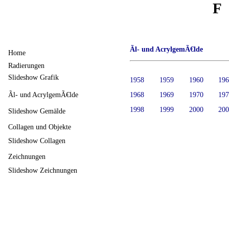
F
Ãl- und AcrylgemÃ€lde
Home
Radierungen
Slideshow Grafik
1958
1959
1960
19
Ãl- und AcrylgemÃ€lde
1968
1969
1970
19
1998
1999
2000
20
Slideshow Gemälde
Collagen und Objekte
Slideshow Collagen
Zeichnungen
Slideshow Zeichnungen