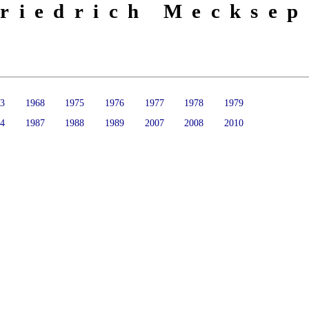
riedrich Mecksep
63
1968
1975
1976
1977
1978
1979
84
1987
1988
1989
2007
2008
2010