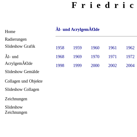
Friedri
Ãl- und AcrylgemÃ€lde
Home
Radierungen
Slideshow Grafik
1958
1959
1960
1961
1962
Ãl- und
1968
1969
1970
1971
1972
AcrylgemÃ€lde
1998
1999
2000
2002
2004
Slideshow Gemälde
Collagen und Objekte
Slideshow Collagen
Zeichnungen
Slideshow
Zeichnungen