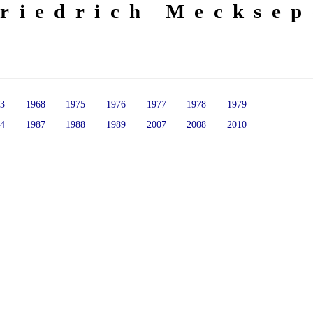
riedrich Mecksep
63
1968
1975
1976
1977
1978
1979
84
1987
1988
1989
2007
2008
2010