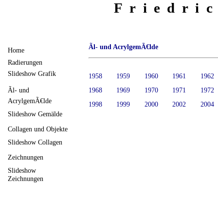
Friedri
Ãl- und AcrylgemÃ€lde
Home
Radierungen
Slideshow Grafik
1958
1959
1960
1961
1962
Ãl- und
1968
1969
1970
1971
1972
AcrylgemÃ€lde
1998
1999
2000
2002
2004
Slideshow Gemälde
Collagen und Objekte
Slideshow Collagen
Zeichnungen
Slideshow
Zeichnungen