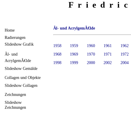
Friedri
Ãl- und AcrylgemÃ€lde
Home
Radierungen
Slideshow Grafik
1958
1959
1960
1961
1962
Ãl- und
1968
1969
1970
1971
1972
AcrylgemÃ€lde
1998
1999
2000
2002
2004
Slideshow Gemälde
Collagen und Objekte
Slideshow Collagen
Zeichnungen
Slideshow
Zeichnungen