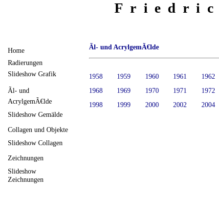
Friedri
Ãl- und AcrylgemÃ€lde
Home
Radierungen
Slideshow Grafik
1958
1959
1960
1961
1962
Ãl- und
1968
1969
1970
1971
1972
AcrylgemÃ€lde
1998
1999
2000
2002
2004
Slideshow Gemälde
Collagen und Objekte
Slideshow Collagen
Zeichnungen
Slideshow
Zeichnungen